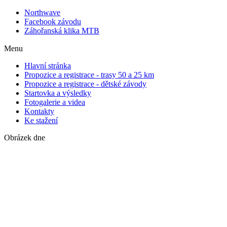
Northwave
Facebook závodu
Záhořanská klika MTB
Menu
Hlavní stránka
Propozice a registrace - trasy 50 a 25 km
Propozice a registrace - dětské závody
Startovka a výsledky
Fotogalerie a videa
Kontakty
Ke stažení
Obrázek dne