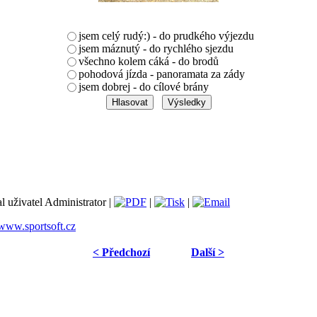
jsem celý rudý:) - do prudkého výjezdu
jsem máznutý - do rychlého sjezdu
všechno kolem cáká - do brodů
pohodová jízda - panoramata za zády
jsem dobrej - do cílové brány
l uživatel Administrator |
|
|
www.sportsoft.cz
< Předchozí
Další >